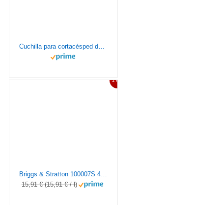
Cuchilla para cortacésped de 46 cm, compatible con Honda HRB 415 HRG 465 C IZY 46 P S/72511-VH4-000
17%
Briggs & Stratton 100007S 4-Stroke 5W30 Aceite de Larga Vida para Motores Sintéticos, 1.0 Litro, Negro
15,91 € (15,91 € / l)