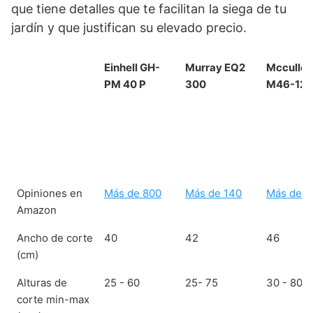
que tiene detalles que te facilitan la siega de tu
jardín y que justifican su elevado precio.
Einhell GH-
Murray EQ2
Mccullo
PM 40 P
300
M46-120
Opiniones en
Más de 800
Más de 140
Más de 1
Amazon
Ancho de corte
40
42
46
(cm)
Alturas de
25 - 60
25- 75
30 - 80
corte min-max