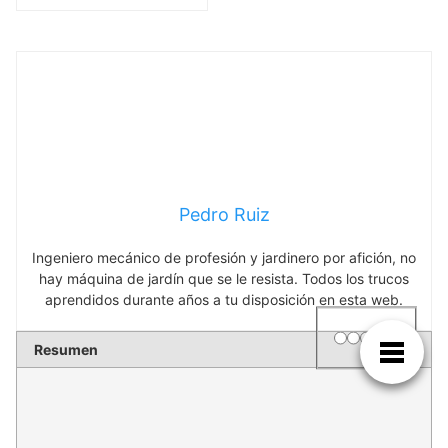
Pedro Ruiz
Ingeniero mecánico de profesión y jardinero por afición, no
hay máquina de jardín que se le resista. Todos los trucos
aprendidos durante años a tu disposición en esta web.
1 star
2 stars
3 stars
4 stars
5 star
Rating
Resumen